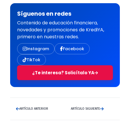
Síguenos en redes
Contenido de educación financiera,
novedades y promociones de KrediYA,
primero en nuestras redes.
Instagram
Facebook
TikTok
¿Te interesa? Solicítalo YA
ARTÍCULO ANTERIOR
ARTÍCULO SIGUIENTE