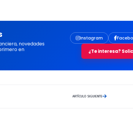
s
Instagram
Faceb
anciera, novedades
primero en
¿Te interesa? Soli
ARTÍCULO SIGUIENTE