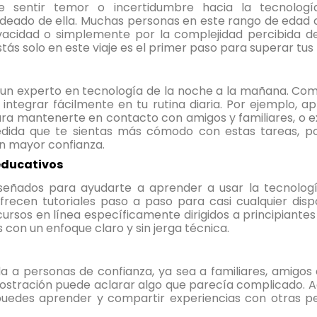
e sentir temor o incertidumbre hacia la tecnolog
rodeado de ella. Muchas personas en este rango de edad
ivacidad o simplemente por la complejidad percibida de 
s solo en este viaje es el primer paso para superar tus
n un experto en tecnología de la noche a la mañana. Co
 integrar fácilmente en tu rutina diaria. Por ejemplo, 
a mantenerte en contacto con amigos y familiares, o 
dida que te sientas más cómodo con estas tareas, pod
n mayor confianza.
educativos
señados para ayudarte a aprender a usar la tecnologí
recen tutoriales paso a paso para casi cualquier disp
rsos en línea específicamente dirigidos a principiantes
 con un enfoque claro y sin jerga técnica.
a a personas de confianza, ya sea a familiares, amigos
mostración puede aclarar algo que parecía complicado. 
puedes aprender y compartir experiencias con otras 