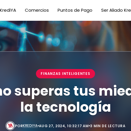
KrediYA
Comercios
Puntos de Pago
Ser Aliado Kr
FINANZAS INTELIGENTES
 superas tus mie
la tecnología
KREDIYA
POR
AUG 27, 2024, 10:32:17 AM
3 MIN DE LECTURA