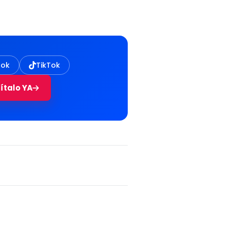
ook
TikTok
cítalo YA