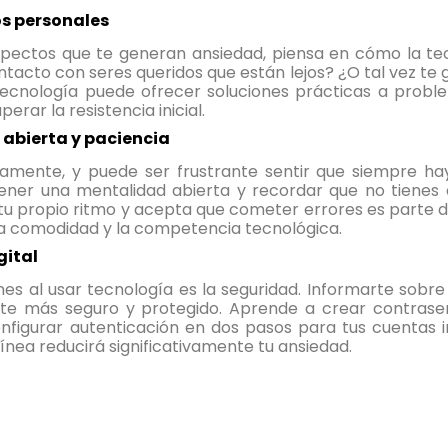
os personales
spectos que te generan ansiedad, piensa en cómo la te
acto con seres queridos que están lejos? ¿O tal vez te g
ecnología puede ofrecer soluciones prácticas a proble
erar la resistencia inicial.
abierta y paciencia
damente, y puede ser frustrante sentir que siempre ha
er una mentalidad abierta y recordar que no tienes 
tu propio ritmo y acepta que cometer errores es parte 
a comodidad y la competencia tecnológica.
gital
 al usar tecnología es la seguridad. Informarte sobre
irte más seguro y protegido. Aprende a crear contrase
nfigurar autenticación en dos pasos para tus cuentas 
nea reducirá significativamente tu ansiedad.