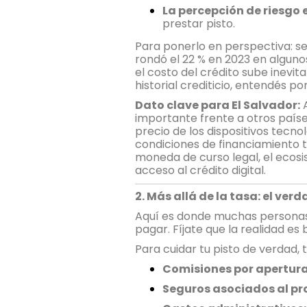
La percepción de riesgo 
prestar pisto.
Para ponerlo en perspectiva: s
rondó el 22 % en 2023 en algunos
el costo del crédito sube inevit
historial crediticio, entendés p
Dato clave para El Salvador:
A
importante frente a otros paíse
precio de los dispositivos tecn
condiciones de financiamiento t
moneda de curso legal, el ecosi
acceso al crédito digital.
2. Más allá de la tasa: el ver
Aquí es donde muchas personas s
pagar. Fíjate que la realidad es 
Para cuidar tu pisto de verdad, 
Comisiones por apertura
Seguros asociados al pr