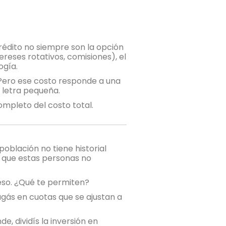
crédito no siempre son la opción
eses rotativos, comisiones), el
ogía.
. Pero ese costo responde a una
n letra pequeña.
ompleto del costo total.
población no tiene historial
ca que estas personas no
eso. ¿Qué te permiten?
pagás en cuotas que se ajustan a
e, dividís la inversión en