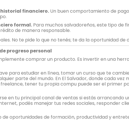
historial financiero.
Un buen comportamiento de pago p
mpo.
ciero formal.
Para muchos salvadoreños, este tipo de fi
crédito de manera responsable.
les. No te pide lo que no tenés; te da la oportunidad de
 de progreso personal
 simplemente comprar un producto. Es invertir en una he
lave para estudiar en línea, tomar un curso que te cambie
lquier parte del mundo. En El Salvador, donde cada vez 
y freelance, tener tu propia compu puede ser el primer p
se en tu principal canal de ventas si estás arrancando 
ternet, podés manejar tus redes sociales, responder cli
de oportunidades de formación, productividad y entret