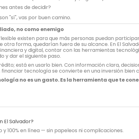
es antes de decidir?
son "sí", vas por buen camino.
aliado, no como enemigo
lexible existen para que más personas puedan participar
 otra forma, quedarían fuera de su alcance. En El Salvad
 financiera y digital, contar con las herramientas tecnol
 y dar el siguiente paso.
crédito; está en usarlo bien. Con información clara, decis
d, financiar tecnología se convierte en una inversión bie
cnología no es un gasto. Es la herramienta que te conec
en El Salvador?
ro y 100% en línea — sin papeleos ni complicaciones.