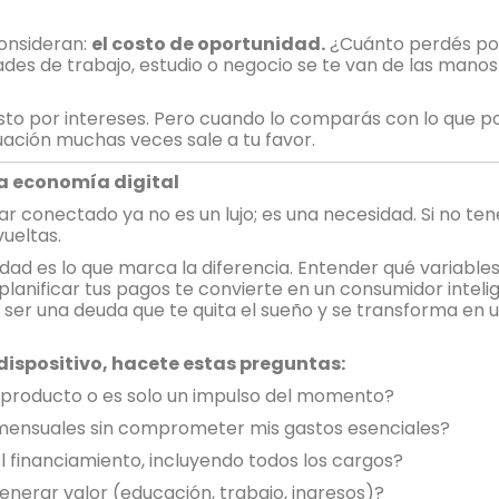
onsideran:
el costo de oportunidad.
¿Cuánto perdés por 
es de trabajo, estudio o negocio se te van de las manos
costo por intereses. Pero cuando lo comparás con lo que 
cuación muchas veces sale a tu favor.
la economía digital
 conectado ya no es un lujo; es una necesidad. Si no ten
vueltas.
dad es lo que marca la diferencia. Entender qué variable
planificar tus pagos te convierte en un consumidor inteli
de ser una deuda que te quita el sueño y se transforma en
dispositivo, hacete estas preguntas:
producto o es solo un impulso del momento?
mensuales sin comprometer mis gastos esenciales?
l financiamiento, incluyendo todos los cargos?
generar valor (educación, trabajo, ingresos)?