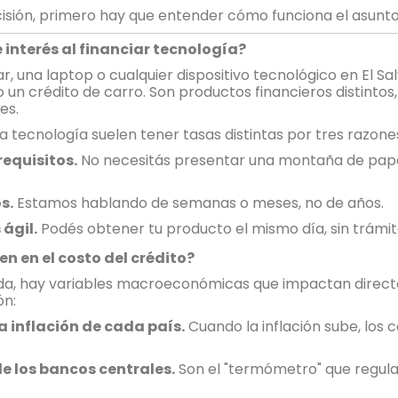
sión, primero hay que entender cómo funciona el asunto
e interés al financiar tecnología?
r, una laptop o cualquier dispositivo tecnológico en El Sa
un crédito de carro. Son productos financieros distintos,
es.
 tecnología suelen tener tasas distintas por tres razones
equisitos.
No necesitás presentar una montaña de papele
s.
Estamos hablando de semanas o meses, no de años.
ágil.
Podés obtener tu producto el mismo día, sin trámite
en en el costo del crédito?
ienda, hay variables macroeconómicas que impactan dire
ón:
a inflación de cada país.
Cuando la inflación sube, los 
de los bancos centrales.
Son el "termómetro" que regula 