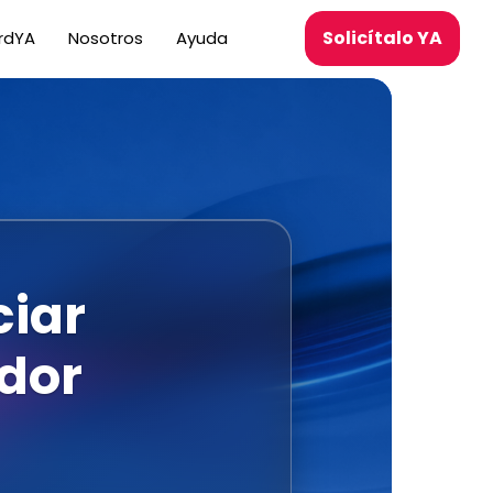
Solicítalo YA
KrdYA
Nosotros
Ayuda
ciar
ador