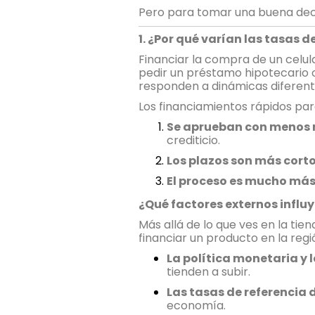
Pero para tomar una buena deci
1. ¿Por qué varían las tasas d
Financiar la compra de un celula
pedir un préstamo hipotecario o 
responden a dinámicas diferent
Los financiamientos rápidos para
Se aprueban con menos r
crediticio.
Los plazos son más corto
El proceso es mucho más 
¿Qué factores externos influy
Más allá de lo que ves en la t
financiar un producto en la regi
La política monetaria y l
tienden a subir.
Las tasas de referencia 
economía.