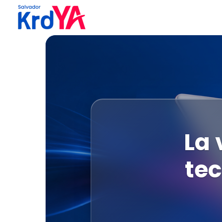
La 
tec