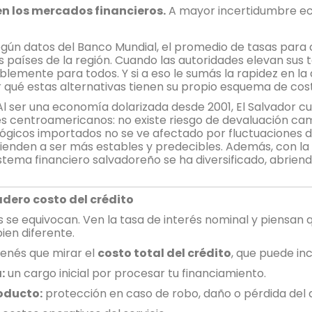
en los mercados financieros.
A mayor incertidumbre ec
egún datos del Banco Mundial, el promedio de tasas para 
 países de la región. Cuando las autoridades elevan sus ta
ablemente para todos. Y si a eso le sumás la rapidez en la
or qué estas alternativas tienen su propio esquema de cos
l ser una economía dolarizada desde 2001, El Salvador c
s centroamericanos: no existe riesgo de devaluación cambi
ológicos importados no se ve afectado por fluctuaciones d
ienden a ser más estables y predecibles. Además, con la
stema financiero salvadoreño se ha diversificado, abrien
dadero costo del crédito
e equivocan. Ven la tasa de interés nominal y piensan q
bien diferente.
tenés que mirar el
costo total del crédito
, que puede incl
:
un cargo inicial por procesar tu financiamiento.
oducto:
protección en caso de robo, daño o pérdida del d