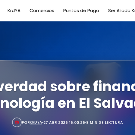
KrdYA
Comercios
Puntos de Pago
Ser Aliado 
verdad sobre finan
nología en El Salv
KRDYA
POR
27 ABR 2026 16:00:26
8 MIN DE LECTURA