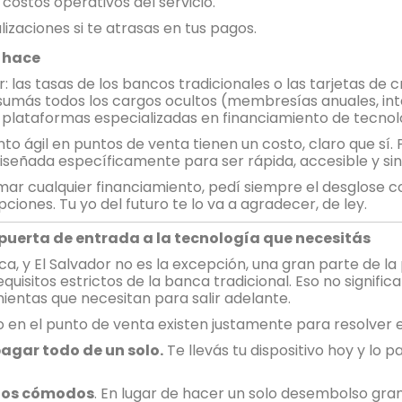
costos operativos del servicio.
izaciones si te atrasas en tus pagos.
 hace
: las tasas de los bancos tradicionales o las tarjetas de 
umás todos los cargos ocultos (membresías anuales, inter
 plataformas especializadas en financiamiento de tecnol
to ágil en puntos de venta tienen un costo, claro que sí
 diseñada específicamente para ser rápida, accesible y si
mar cualquier financiamiento, pedí siempre el desglose c
iones. Tu yo del futuro te lo va a agradecer, de ley.
u puerta de entrada a la tecnología que necesitás
, y El Salvador no es la excepción, una gran parte de la 
equisitos estrictos de la banca tradicional. Eso no signifi
entas que necesitan para salir adelante.
 en el punto de venta existen justamente para resolver 
pagar todo de un solo.
Te llevás tu dispositivo hoy y lo 
agos cómodos
. En lugar de hacer un solo desembolso grand